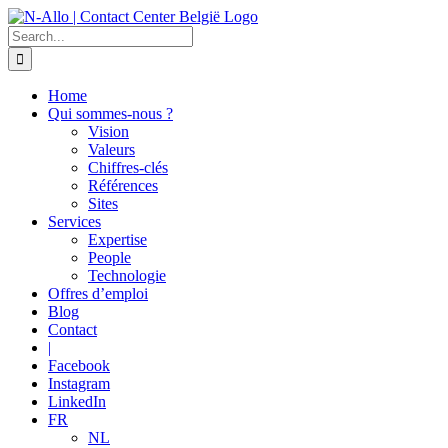
Skip
to
Search
content
for:
Home
Qui sommes-nous ?
Vision
Valeurs
Chiffres-clés
Références
Sites
Services
Expertise
People
Technologie
Offres d’emploi
Blog
Contact
|
Facebook
Instagram
LinkedIn
FR
NL