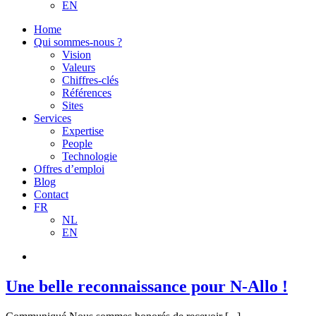
EN
Home
Qui sommes-nous ?
Vision
Valeurs
Chiffres-clés
Références
Sites
Services
Expertise
People
Technologie
Offres d’emploi
Blog
Contact
FR
NL
EN
Une belle reconnaissance pour N-Allo !